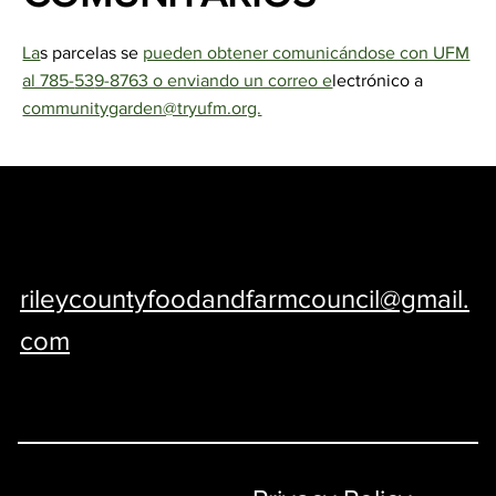
La
s parcelas se
pueden obtener comunicándose con UFM
al 785-
53
9-8763 o enviando un correo e
lectrónico a
communitygarden@tryufm.org.
Food and Farm Council of Riley County
and City of Manhattan, KS • Email us at
rileycountyfoodandfarmcouncil@gmail.
com